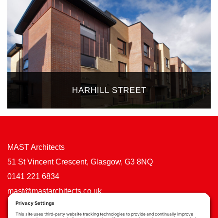
HARHILL STREET
MAST Architects
51 St Vincent Crescent, Glasgow, G3 8NQ
0141 221 6834
mast@mastarchitects.co.uk